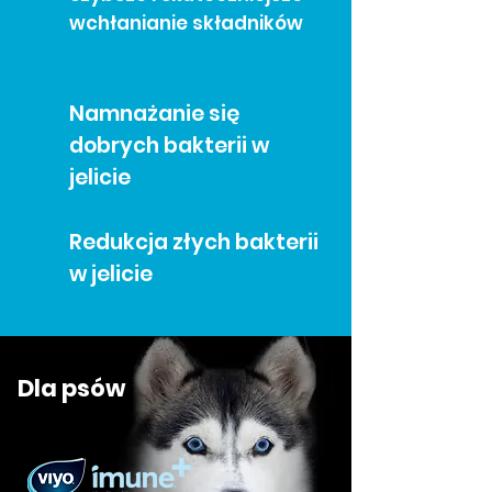
wchłanianie składników
Namnażanie się
dobrych bakterii w
jelicie
Redukcja złych bakterii
w jelicie
Dla psów