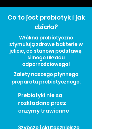
Co to jest prebiotyk i jak
działa?
Włókna prebiotyczne
stymulują zdrowe bakterie w
jelicie, co stanowi podstawę
silnego układu
odpornościowego!
Zalety naszego płynnego
preparatu prebiotycznego:
Prebiotyki nie są
rozkładane przez
enzymy trawienne
Szybsze i skuteczniejsze