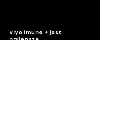
Viyo imune + jest
najlepsze
Jestem bardzo zadowolony z tego
produktu! A moje psy są w wyśmienitej
formie.
-Kathy
Bardzo polecam!
To fantastyczny produkt.
-Melissa