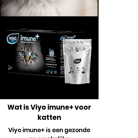
Wat is Viyo imune+ voor
katten
Viyo imune+ is een gezonde