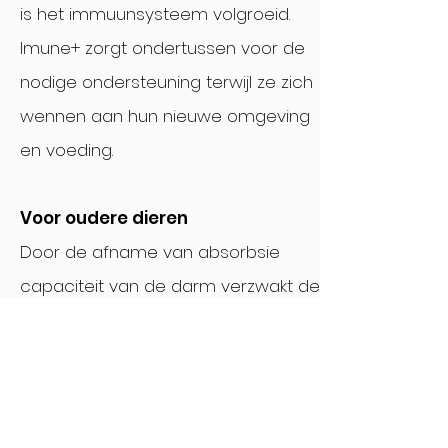
is het immuunsysteem volgroeid.
Imune+ zorgt ondertussen voor de
nodige ondersteuning terwijl ze zich
wennen aan hun nieuwe omgeving
en voeding.
Voor oudere dieren
Door de afname van absorbsie
capaciteit van de darm verzwakt de
immuniteit. Door de opname van
nutriënten te stimuleren vermindert
merkbaar het risico op infecties.