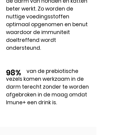
de darm van honden en katten
beter werkt. Zo worden de
nuttige voedingsstoffen
optimaal opgenomen en benut
waardoor de immuniteit
doeltreffend wordt
ondersteund.
van de prebiotische
98%
vezels komen werkzaam in de
darm terecht zonder te worden
afgebroken in de maag omdat
Imune+ een drink is.