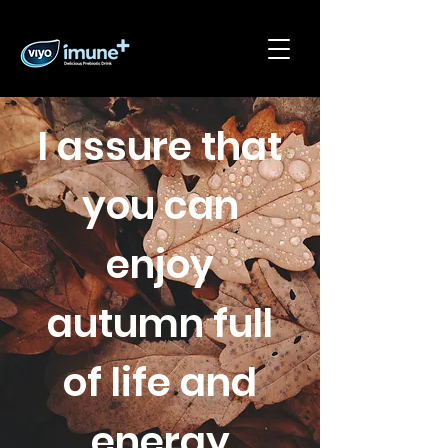
I assure that
you can
enjoy
autumn full
of life and
energy