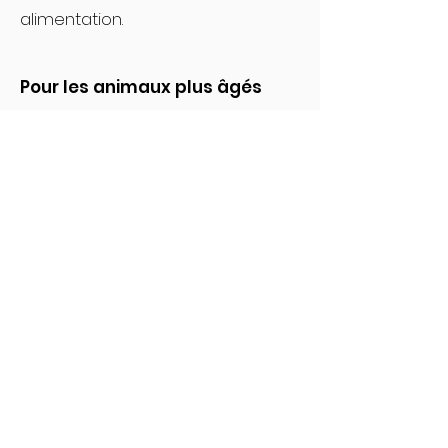
alimentation.
Pour les animaux plus âgés
La diminution de la capacité
d'absorption de l'intestin affaiblit
l'immunité. Stimuler l'absorption des
nutriments réduit sensiblement le
risque d'infection.