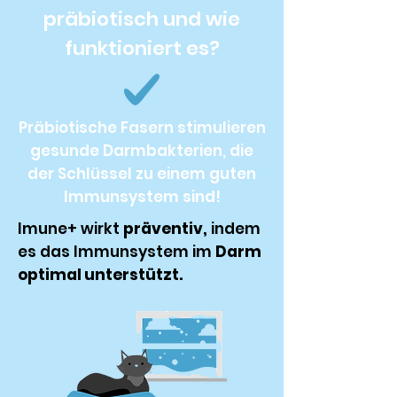
präbiotisch und wie
funktioniert es?
Präbiotische Fasern stimulieren
gesunde Darmbakterien, die
der Schlüssel zu einem guten
Immunsystem sind!
Imune+ wirkt
präventiv,
indem
es das Immunsystem im
Darm
optimal unterstützt.